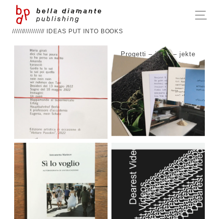
///////////////// IDEAS PUT INTO BOOKS
Frammenti Vari
Progetti – jects – jekte
Sì lo voglio –
Dearest Videos
autobiografia di
un’educazione