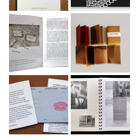
Give&Take and the
Skin to skin
generous society
One Kiss
Give & Take